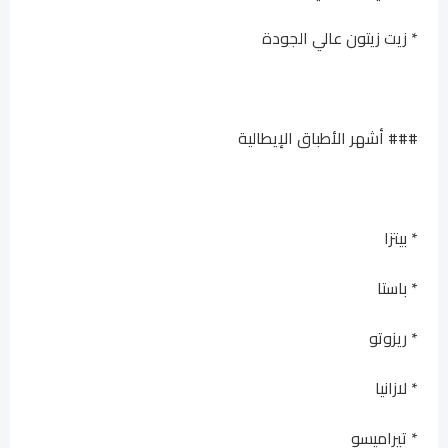
* زيت زيتون عالي الجودة
### أشهر الأطباق الإيطالية
* بيتزا
* باستا
* ريزوتو
* لازانيا
* تيراميسو