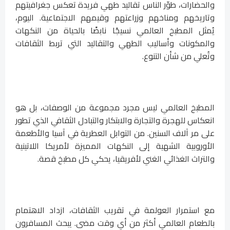
والحضارات، طوّر الناس تقاليد طهي فريدة تعكس جغرافيتهم
وتاريخهم ومناخهم وزراعتهم وقيمهم الاجتماعية. اليوم،
يُمثل المطبخ العالمي نسيجًا نابضًا بالحياة من النكهات
والمكونات وأساليب الطهي والتقاليد التي تربط الثقافات
وتُعلي من شأن التنوع.
المطبخ العالمي ليس مجرد مجموعة من الوصفات، بل هو
انعكاس للهجرة والتجارة والابتكار والتبادل الثقافي الذي تطور
على مر آلاف السنين. من التوابل العطرية في آسيا والأطعمة
الأوروبية الشهية إلى النكهات المميزة لأمريكا اللاتينية
والتراث الغذائي الغني لأفريقيا، يحكي كل مطبخ قصة.
مع استمرار العولمة في تقريب الثقافات، ازداد الاهتمام
بالطعام العالمي أكثر من أي وقت مضى. يبحث المسافرون