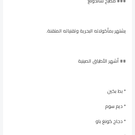
### مطبخ شاندونغ
يشتهر بمأكولاته البحرية وتقنياته المتقنة.
## أشهر الأطباق الصينية
* بط بكين
* ديم سوم
* دجاج كونغ باو