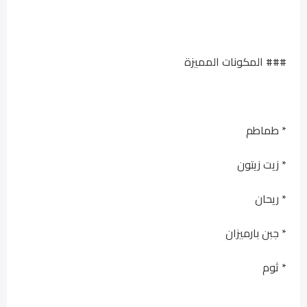
### المكونات المميزة
* طماطم
* زيت زيتون
* ريحان
* جبن بارميزان
* ثوم