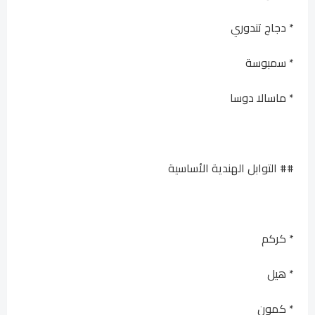
* دجاج تندوري
* سمبوسة
* ماسالا دوسا
## التوابل الهندية الأساسية
* كركم
* هيل
* كمون