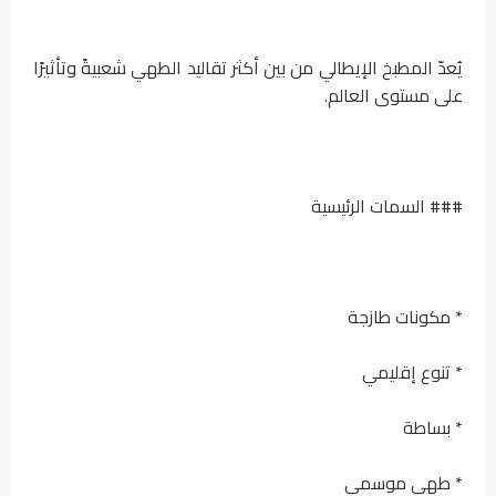
يُعدّ المطبخ الإيطالي من بين أكثر تقاليد الطهي شعبيةً وتأثيرًا
على مستوى العالم.
### السمات الرئيسية
* مكونات طازجة
* تنوع إقليمي
* بساطة
* طهي موسمي