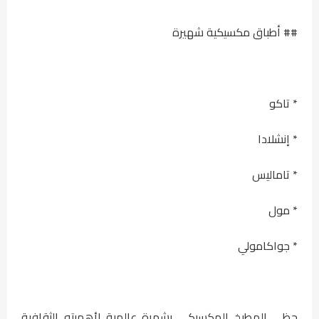
## أطباق مكسيكية شهيرة
* تاكو
* إنشلادا
* تاماليس
* مول
* جواكامولي
حظي المطبخ المكسيكي بشهرة عالمية لأهميته الثقافية