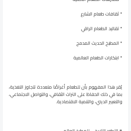
* ثقافات طعام الشارع
* تقاليد الطعام الراقي
* المطبخ الحديث المدمج
* ابتكارات الطعام العالمية
يُقر هذا المفهوم بأن للطعام أغراضًا متعددة تتجاوز التغذية،
بما في ذلك الحفاظ على التراث الثقافي، والتواصل الاجتماعي،
والتعبير الديني، والتنمية الاقتصادية.
# التطور التاريخي للمطبخ العالمي