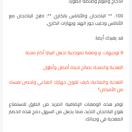
الدجاج والثوم وصلصة الصويا.
100. ** الباذنجان والأناناس بالكاري **: اطبخ الباذنجان مع
الأناناس وحليب جوز الهند وبهارات الكاري.
قد يفيدك أيضا:
8 توجيهات و وصفة نموذجية لجعل البيتزا أكثر صحية
التغذية والصحة: نصائح لحياة أفضل وأطول
التغذية والمناعة: كيف تقوي جهازك المناعي وتحصن نفسك
من الأمراض؟
توفر هذه الوصفات الإضافية المزيد من الطرق للاستمتاع
بتنوع الباذنجان اللذيذ، مما يجعل من السهل دمج هذه الخضار
المغذية في وجباتك.