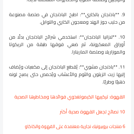
9. **باذنجان بالكاري**: اطبخ الباذنجان في صلصة مصنوعة
من حليب جوز الهند ومعجون الكاري والتوابل.
10. **لازانيا الباذنجان**: استخدمي شرائح الباذنجان بدلًا من
أوراق المعكرونة، ثم ضعي فوقها طبقة من الريكوتا
والموزاريلا وصلصة المارينارا.
11. **باذنجان مشوي**: يُقطع الباذنجان إلى مكعبات ويُضاف
إليها زيت الزيتون والثوم والأعشاب ويُحمص حتى يصبح لونه
ذهبيًا وطريًا.
القهوة: تركيبها الكيموتغذوي فوائدها ومخاطرها الصحية
10 نصائح لجعل القهوة صحية أكثر
6 منتجات بروبيوتيك تجارية معتمدة على القهوة والكاكاو