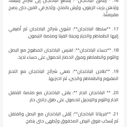
16. **رقائق الباذنجان**: يُقطع الباذنجان إلى شرائح رفيعة،
ويُدهن بزيت الزيتون، ويُرش بالملح، ويُخبز في الفرن حتى يصبح
مقرمشًا.
17. **سلطة الباذنجان**: اشوي شرائح الباذنجان ثم أضيفي
إليها الطماطم والخيار وجبنة الفيتا وصلصة الليمون.
18. **حساء الباذنجان**: اهرس الباذنجان المطبوخ مع البصل
والثوم والطماطم ومرق الخضار للحصول على حساء لذيذ.
19. **طاجن الباذنجان**: ضعي شرائح الباذنجان مع اللحم
المفروم والطماطم والجبن، ثم اخبزيها.
20. ** الباذنجان الحار **: يقلى الباذنجان مع صلصة الفلفل
الحار والثوم والزنجبيل للحصول على طبق جانبي حار.
21. **فريتاتا الباذنجان**: يُقلى الباذنجان مع البصل والفلفل
ثم يُسكب فوق البيض المخفوق ويُطهى حتى ينضج.