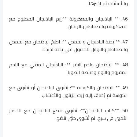
والأعشاب ثم اخبزها.
46. ​​** الباذنجان والمعكرونة **:إرم الباذنجان المطبوخ مع
المعكرونة والطماطم والريحان.
47. ** يخنة الباذنجان والحمص **: اطبخ الباذنجان مع الحمص
والطماطم والتوابل للحصول على يخنة لذيذة.
48. ** الباذنجان ولحم البقر **: الباذنجان المقلي مع اللحم
المفروم والثوم وصلصة الصويا.
49. ** الباذنجان والكوسة **: يُشوى الباذنجان أو يُشوى مع
الكوسة ثم يُضاف إليه زيت الزيتون والأعشاب.
50. **كباب الباذنجان**: تُشوى قطع الباذنجان مع الخضار
الأخرى في سيخ، ثم تُشوى حتى تنضج.