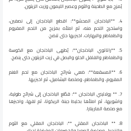
يُمزج مع الطحينة والثوم وعصير الليمون وزيت الزيتون.
4. **الباذنجان المحشو**: اقطع الباذنجان إلى نصفين،
واستخرج اللحم منه، ثم املأه بمزيج من اللحم المفروم
والطماطم والبهارات. اخبزيها حتى تنضج.
5. **راتاتوي الباذنجان**: يُطهى الباذنجان مع الكوسة
والطماطم والفلفل الحلو والبصل في زيت الزيتون حتى ينضج.
6. **المسقعة**: ضعي شرائح الباذنجان مع لحم الغنم
المفروم، والطماطم، وصلصة البشاميل، ثم اخبزيها.
7. ** رولاتيني الباذنجان **: قطّع الباذنجان إلى شرائح طولية،
واشويها، ثم املأها بخليط جبنة الريكوتا، ثم لفها، واخبزها
مع صلصة المارينارا.
8. ** الباذنجان المقلي **: الباذنجان المقلي مع الثوم
والزنجبيل وصلصة الصويا والخضروات المفضلة لديك.