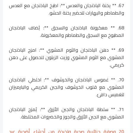
67. ** يخنة الباذنجان والعدس **: اطبخ الباذنجان مع العدس
والطماطم والبهارات لتحضير يخنة الحشو.
68. ** معكرونة الباذنجان والسجق **: يُضاف الباذنجان
المطبوخ مع السجق والطماطم والمعكرونة.
69. ** دهن الباذنجان والثوم المشوي **: امزج الباذنجان
المشوي مع الثوم المشوي وزيت الزيتون للحصول على دهن
كريمي.
70. ** غموس الباذنجان والخرشوف **: اخلطي الباذنجان
المشوي مع قلوب الخرشوف والجبن الكريمي والبارميزان
لتغميس دافئ.
71. ** سلطة الباذنجان والجبن الأزرق **: يُمزج الباذنجان
المشوي مع الجبن الأزرق والجوز والخضروات المختلطة.
20 وصفة جزائرية صحية ولذيذة من أحشاء أضحية عيد