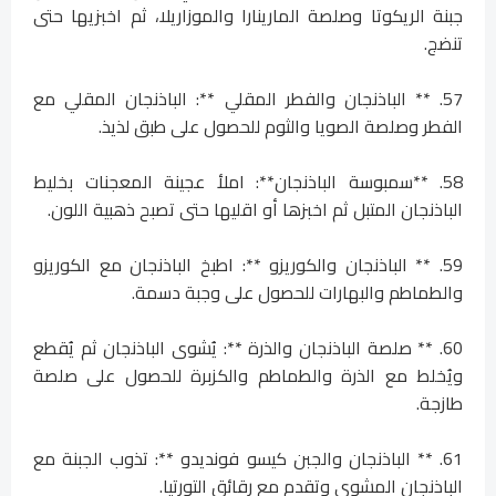
جبنة الريكوتا وصلصة المارينارا والموزاريلا، ثم اخبزيها حتى
تنضج.
57. ** الباذنجان والفطر المقلي **: الباذنجان المقلي مع
الفطر وصلصة الصويا والثوم للحصول على طبق لذيذ.
58. **سمبوسة الباذنجان**: املأ عجينة المعجنات بخليط
الباذنجان المتبل ثم اخبزها أو اقليها حتى تصبح ذهبية اللون.
59. ** الباذنجان والكوريزو **: اطبخ الباذنجان مع الكوريزو
والطماطم والبهارات للحصول على وجبة دسمة.
60. ** صلصة الباذنجان والذرة **: يُشوى الباذنجان ثم يُقطع
ويُخلط مع الذرة والطماطم والكزبرة للحصول على صلصة
طازجة.
61. ** الباذنجان والجبن كيسو فونديدو **: تذوب الجبنة مع
الباذنجان المشوي وتقدم مع رقائق التورتيا.