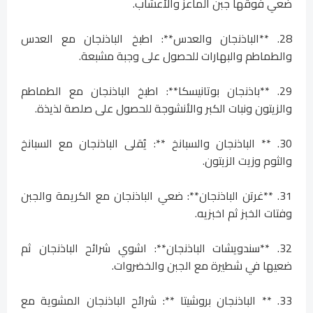
ضعي فوقها جبن الماعز والأعشاب.
28. **الباذنجان والعدس**: اطبخ الباذنجان مع العدس
والطماطم والبهارات للحصول على وجبة مشبعة.
29. **باذنجان بوتانيسكا**: اطبخ الباذنجان مع الطماطم
والزيتون ونبات الكبر والأنشوجة للحصول على صلصة لذيذة.
30. ** الباذنجان والسبانخ **: يُقلى الباذنجان مع السبانخ
والثوم وزيت الزيتون.
31. **غرتن الباذنجان**: ضعي الباذنجان مع الكريمة والجبن
وفتات الخبز ثم اخبزيه.
32. **سندويشات الباذنجان**: اشوي شرائح الباذنجان ثم
ضعيها في شطيرة مع الجبن والخضروات.
33. ** الباذنجان بروشيتا **: شرائح الباذنجان المشوية مع