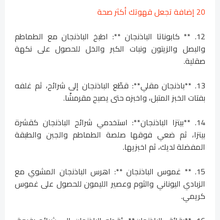
20 إضافة تجعل قهوتك أكثر صحة
12. ** كابوناتا الباذنجان **: اطبخ الباذنجان مع الطماطم
والبصل والزيتون ونبات الكبر والخل للحصول على نكهة
صقلية.
13. **باذنجان مقلي**: قطّع الباذنجان إلى شرائح، ثم غلفه
بفتات الخبز المتبل، واخبزه حتى يصبح مقرمشًا.
14. **بيتزا الباذنجان**: استخدمي شرائح الباذنجان كقشرة
بيتزا، ثم ضعي فوقها صلصة الطماطم والجبن والطبقة
المفضلة لديك، ثم اخبزيها.
15. ** غموس الباذنجان **: اهرس الباذنجان المشوي مع
الزبادي اليوناني والثوم وعصير الليمون للحصول على غموس
كريمي.