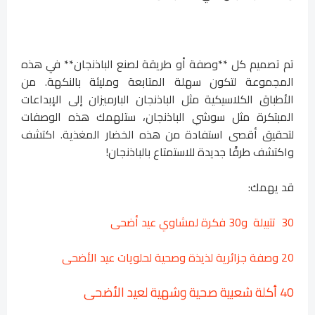
تم تصميم كل **وصفة أو طريقة لصنع الباذنجان** في هذه
المجموعة لتكون سهلة المتابعة ومليئة بالنكهة. من
الأطباق الكلاسيكية مثل الباذنجان البارميزان إلى الإبداعات
المبتكرة مثل سوشي الباذنجان، ستلهمك هذه الوصفات
لتحقيق أقصى استفادة من هذه الخضار المغذية. اكتشف
واكتشف طرقًا جديدة للاستمتاع بالباذنجان!
قد يهمك:
30 تتبيلة و30 فكرة لمشاوي عيد أضحى
20 وصفة جزائرية لذيذة وصحية لحلويات عيد الأضحى
40 أكلة شعبية صحية وشهية لعيد الأضحى