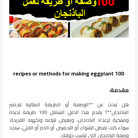
100 recipes or methods for making eggplant
مقدمة:
هل تبحث عن **الوصفة أو الطريقة المثالية لتحضير
الباذنجان**؟ يقدم هذا الدليل الشامل 100 طريقة لذيذة
ومبتكرة لإعداد الباذنجان، ويعرض تنوعه ونكهته الفريدة.
سواء كنت تفضل الشواء أو التحميص أو الخبز أو القلي، ستجد
وصفة الباذنجان التي تناسب ذوقك.