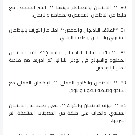
80. ** الباذنجان والطماطم بروشيتا **: الخبز المحمص مع
خليط من الباذنجان المحمص والطماطم والريحان.
81. **لفائف الباذنجان والحمص**: املأ خبز التورتيلا بالباذنجان
المشوي والحمص وصلصة الزبادي.
82. **لفائف لازانيا الباذنجان والسبانخ**: لف الباذنجان
المطبوخ والسبانخ في نودلز اللازانيا، ثم اخبزها مع صلصة
المارينارا والجبن.
83. ** الباذنجان والكاجو المقلي **: الباذنجان المقلي مع
الكاجو وصلصة الصويا والثوم.
84. ** تورتة الباذنجان والكراث **: ضعي طبقة من الباذنجان
المشوي والكراث على طبقة من المعجنات المنتفخة، ثم
اخبزيها.