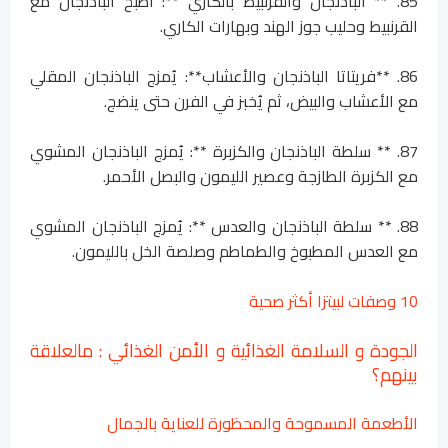
85. ** الباذنجان والقرنبيط بالكاري **: اطبخ الباذنجان مع
القرنبيط وحليب جوز الهند وبهارات الكاري.
86. **فريتاتا الباذنجان والأعشاب**: يُمزج الباذنجان المقلي
مع الأعشاب والبيض، ثم يُخبز في الفرن حتى ينضج.
87. ** سلطة الباذنجان والكزبرة **: يُمزج الباذنجان المشوي
مع الكزبرة الطازجة وعصير الليمون والبصل الأحمر.
88. ** سلطة الباذنجان والعدس **: يُمزج الباذنجان المشوي
مع العدس المطبوخ والطماطم وصلصة الخل بالليمون.
10 وصفات لبيتزا أكثر صحية
الجودة و السلامة الغذائية و الأمن الغذائي : مالعلاقة
بينهم؟
الأطعمة المسموحة والمحظورة للعناية بالجمال