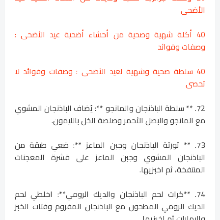
الأضحى
40 أكلة شهية وصحية من أحشاء أضحية عيد الأضحى :
وصفات وفوائد
40 سلطة صحية وشهية لعيد الأضحى : وصفات وفوائد لا
تحصى
72. ** سلطة الباذنجان والمانجو **: يُضاف الباذنجان المشوي
مع المانجو والبصل الأحمر وصلصة الخل بالليمون.
73. ** تورتة الباذنجان وجبن الماعز **: ضعي طبقة من
الباذنجان المشوي وجبن الماعز على قشرة المعجنات
المنتفخة، ثم اخبزيها.
74. **كرات لحم الباذنجان والديك الرومي**: اخلطي لحم
الديك الرومي المطحون مع الباذنجان المفروم وفتات الخبز
والبهارات ثم اخبزيها.