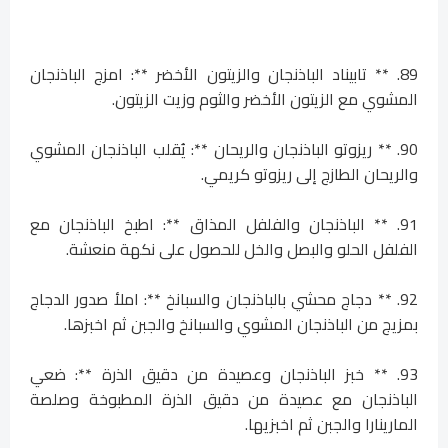
89. ** تابيناد الباذنجان والزيتون الأخضر **: امزج الباذنجان
المشوي مع الزيتون الأخضر والثوم وزيت الزيتون.
90. ** ريزوتو الباذنجان والريحان **: يُقلب الباذنجان المشوي
والريحان الطازج إلى ريزوتو كريمي.
91. ** الباذنجان والفلفل المذاق **: اطبخ الباذنجان مع
الفلفل الحلو والبصل والخل للحصول على نكهة منعشة.
92. ** دجاج محشي بالباذنجان والسبانخ **: املأ صدور الدجاج
بمزيج من الباذنجان المشوي والسبانخ والجبن ثم اخبزها.
93. ** خبز الباذنجان وعصيدة من دقيق الذرة **: ضعي
الباذنجان مع عصيدة من دقيق الذرة المطبوخة وصلصة
المارينارا والجبن ثم اخبزيها.