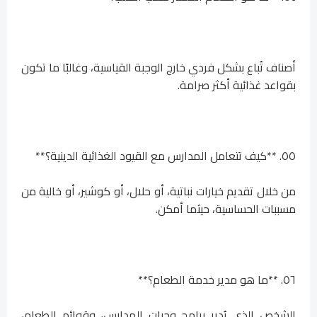
أصناف تُباع بشكل فردي خارج الوجبة القياسية، وغالبًا ما تكون
بقواعد غذائية أكثر صرامة.
٥٥. **كيف تتعامل المدارس مع القيود الغذائية الدينية؟**
من خلال تقديم خيارات نباتية، أو حلال، أو كوشير، أو خالية من
مسببات الحساسية، حيثما أمكن.
٥٦. **ما هو مدير خدمة الطعام؟**
الشخص الذي يُدير برامج وجبات المدارس، وقوائم الطعام،