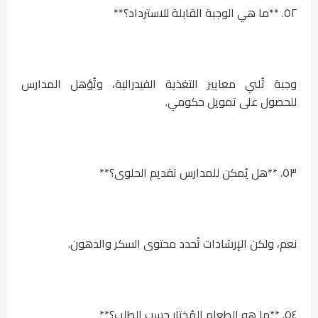
٥٢. **ما هي الوجبة القابلة للاسترداد؟**
وجبة تُلبي معايير التغذية الفيدرالية، وتُؤهل المدارس
للحصول على تمويل حكومي.
٥٣. **هل يُمكن للمدارس تقديم الحلوى؟**
نعم، ولكن الإرشادات تُحدد محتوى السكر والدهون.
٥٤. **ما هو الطعام المُختار حسب الطلب؟**