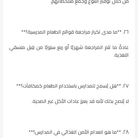
من خلال توفير التنوع وجمع ملاحظاتهم.
٢٦. **ما مدى تكرار مراجعة قوائم الطعام المدرسية؟**
عادةً ما تتم المراجعة شهريًا أو ربع سنويًا من قِبل منسقي
التغذية.
٢٧. **هل يُسمح للمدارس باستخدام الطعام كمكافآت؟**
لا يُنصح بذلك لأنه قد يعزز عادات الأكل غير الصحية.
٢٨. **ما هو انعدام الأمن الغذائي في المدارس؟**