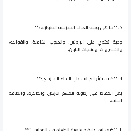
٨. **ما هي وجبة الغداء المدرسية المتوازنة؟**
وجبة تحتوي على البروتين، والحبوب الكاملة، والفواكه،
والخضراوات، ومنتجات الألبان.
٩. **كيف يؤثر الترطيب على الأداء المدرسي؟**
يعزز الحفاظ على رطوبة الجسم التركيز، والذاكرة، والطاقة
البدنية.
١٠. **كيف تتم إدارة حساسية الطعام في المدارس؟**