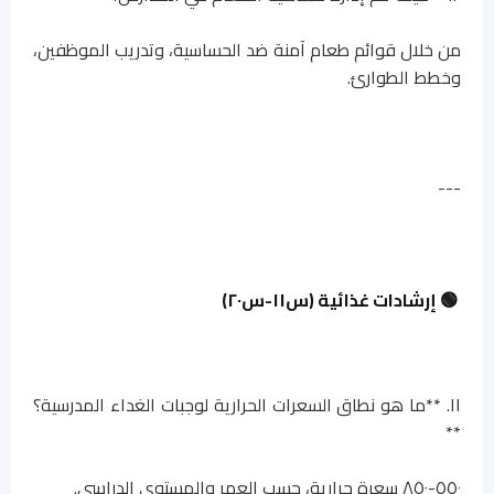
من خلال قوائم طعام آمنة ضد الحساسية، وتدريب الموظفين،
وخطط الطوارئ.
---
🟢 إرشادات غذائية (س١١-س٢٠)
١١. **ما هو نطاق السعرات الحرارية لوجبات الغداء المدرسية؟
**
٥٥٠-٨٥٠ سعرة حرارية، حسب العمر والمستوى الدراسي.