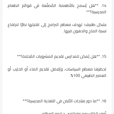
14. **هل يُسمح بالأطعمة المُصنّعة في قوائم الطعام
المدرسية؟**
بشكل طفيف؛ تهدف معظم البرامج إلى تقليلها نظرًا لارتفاع
نسبة الملح والدهون فيها.
15. **هل يُمكن للمدارس تقديم المشروبات المُحلاة؟**
تحظرها معظم السياسات، ويُفضل تقديم الماء أو الحليب أو
العصير الطبيعي 100%.
16. **ما دور منتجات الألبان في التغذية المدرسية؟**
تُوفر الكالسيوم وفيتامين د لنمو العظام.