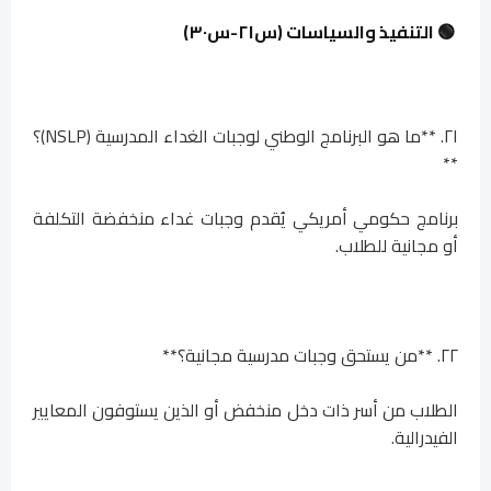
🟢 التنفيذ والسياسات (س٢١-س٣٠)
٢١. **ما هو البرنامج الوطني لوجبات الغداء المدرسية (NSLP)؟
**
برنامج حكومي أمريكي يُقدم وجبات غداء منخفضة التكلفة
أو مجانية للطلاب.
٢٢. **من يستحق وجبات مدرسية مجانية؟**
الطلاب من أسر ذات دخل منخفض أو الذين يستوفون المعايير
الفيدرالية.