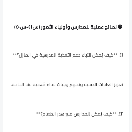
🟢 نصائح عملية للمدارس وأولياء الأمور (س٤١-س٥٠)
٤١. **كيف يُمكن للآباء دعم التغذية المدرسية في المنزل؟**
تعزيز العادات الصحية وتجهيز وجبات غداء مُغذية عند الحاجة.
٤٢. **كيف يُمكن للمدارس منع هدر الطعام؟**