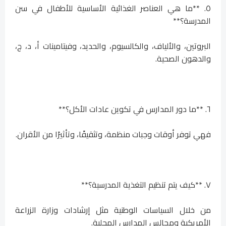
٥. **ما هي العناصر الغذائية الأساسية للأطفال في سن
المدرسة؟**
البروتين، والألياف، والكالسيوم، والحديد، وفيتامينات أ، د، ج،
والدهون الصحية.
٦. **ما دور المدارس في تكوين عادات الأكل؟**
فهي توفر أوقات وجبات منظمة، وتثقيفًا، وتأثيرًا من الأقران.
٧. **كيف يتم تنظيم التغذية المدرسية؟**
من خلال السياسات الوطنية مثل إرشادات وزارة الزراعة
الأمريكية ومجالس المدارس المحلية.