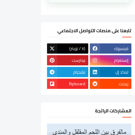
تابعنا على منصات التواصل الاجتماعي
فيسبوك
(تويتر / X)
إنستغرام
بينترست
لينكد إن
تيليجرام
ريديت
flipboard
المشاركات الرائجة