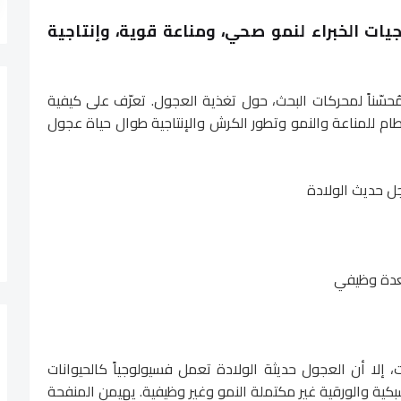
يات الخبراء لنمو صحي، ومناعة قوية، وإنتاجية
ومُحسّناً لمحركات البحث، حول تغذية العجول. تعرّف على كيفية
ام للمناعة والنمو وتطور الكرش والإنتاجية طوال حياة عجول
ل حديث الولادة
إلا أن العجول حديثة الولادة تعمل فسيولوجياً كالحيوانات
بكية والورقية غير مكتملة النمو وغير وظيفية. يهيمن المنفحة