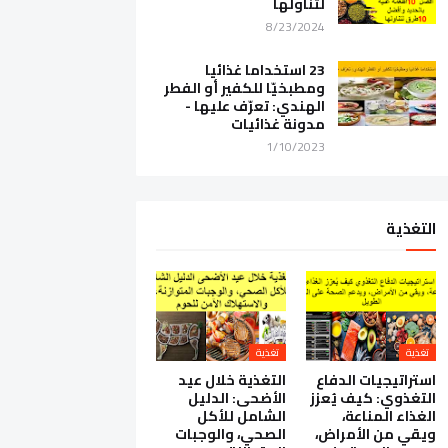
لتناولها
8/23/2024
23 استخداما غذائيا
ومطبخيّا للكفير أو الفطر
الهندي: تعرّف عليها -
مدونة غذائيات
1/10/2023
التغذية
تغذية
تغذية
استراتيجيات الدفاع
التغذية خلال عيد
التغذوي: كيف يُعزز
الأضحى: الدليل
الغذاء المناعة،
الشامل للأكل
ويقي من الأمراض،
الصحي، والوجبات