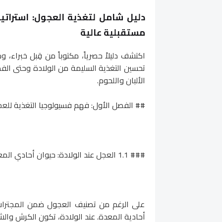
دليل شامل لتغذية العجول: استراتيج
مستقبلية عالية
اكتشف دليلاً حصرياً، مكتوباً من قِبل خبراء، 
تحسين التغذية السليمة من الولادة وحتى الفط
الألبان واللحوم.
## الفصل الأول: فهم فسيولوجيا التغذية للعج
### 1.1 العجل عند الولادة: حيوان أحادي المعدة وظيفي
على الرغم من تصنيف العجول ضمن المجترات، 
أحادية المعدة. عند الولادة، تكون الكرش والش