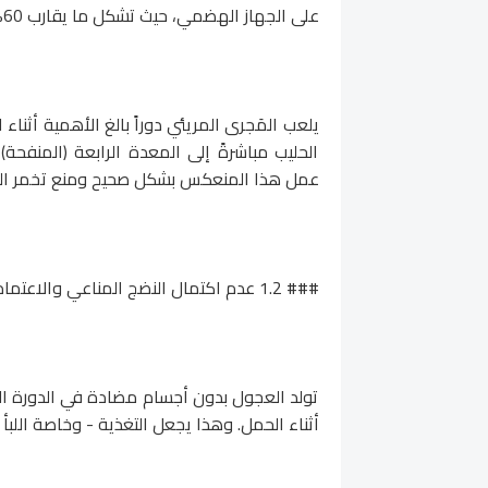
على الجهاز الهضمي، حيث تشكل ما يقارب 60% من إجمالي سعة المعدة.
يلعب المَجرى المريئي دوراً بالغ الأهمية أثناء
الحليب مباشرةً إلى المعدة الرابعة (المنفحة)
عمل هذا المنعكس بشكل صحيح ومنع تخمر الح
### 1.2 عدم اكتمال النضج المناعي والاعتماد على التغذية
تولد العجول بدون أجسام مضادة في الدورة الدم
أثناء الحمل. وهذا يجعل التغذية - وخاصة اللبأ -