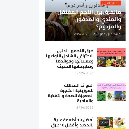
المطبخ العربي
مالفرق بين اللحم المقلقل
والمندي والمدفون
والمردوم؟
بواسطة
بن عمر شبة
-
6/05/2025
طرق التخمير: الدليل
الاحترافي الشامل لأنواعها
وعملياتها وفوائدها
وتطبيقاتها الحديثة
12/25/2025
الفوائد المذهلة
للمورينجا: الشجرة
المعجزة للصحة والتغذية
والعافية
9/14/2025
أفضل 10 أطعمة غنية
بالحديد وأفضل 10طرق