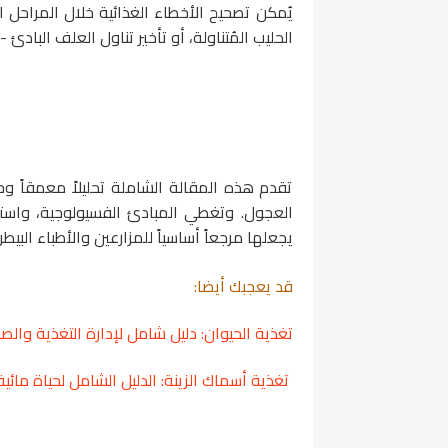
يُمكن تصحيح الأخطاء الغذائية خلال المراحل ا
الحليب المُتناولة، أو تأخير تناول العلف البادئ -
تقدم هذه المقالة الشاملة تحليلاً معمقاً وحصر
العجول. وتغطي المبادئ الفسيولوجية، واسترات
يجعلها مرجعاً أساسياً للمزارعين والأطباء البي
قد يعجبك أيضا:
تغذية الحيوان: دليل شامل لإدارة التغذية والص
تغذية أسماك الزينة: الدليل الشامل لحياة مائي