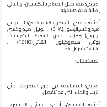
الغرض: منع تحلل الطعام بالأكسجين، وبالتالي
إطالة مدة صلاحيته
.
أمثلة: حمض الأسكوربيك
(
فيتامين
C)
، بوتيل
هيدروكسيانيسول
(BHA)
، بوتيل هيدروكسي
تولوين
(BHT)
، حامض الستريك، الكبريتيتات،
بوتيل هيدروكينون الثلاثي
(TBHQ)
،
والتوكوفيرول 34
.
المستحلبات
:
الغرض: المساعدة في مزج المكونات مثل
الزيت والماء التي قد تنفصل
.
أمثلة: الليسيثين، أحادي وثنائي الجليسريد،