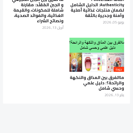
Authenticity: الدليل الشامل
و الجبن المُقلّد: مقارنة
لضمان منتجات غذائية أصلية
شاملة للمكونات، والقيمة
وآمنة وجديرة بالثقة
الغذائية، والفوائد الصحية،
ونصائح الشراء
يونيو 05, 2026
أبريل 13, 2026
جودة
ماالفرق بين المذاق والنكهة
والرائحة؟: دليل علمي
وحسي شامل
يناير 13, 2026