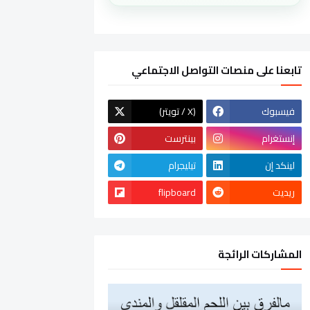
تابعنا على منصات التواصل الاجتماعي
فيسبوك
(تويتر / X)
إنستغرام
بينترست
لينكد إن
تيليجرام
ريديت
flipboard
المشاركات الرائجة