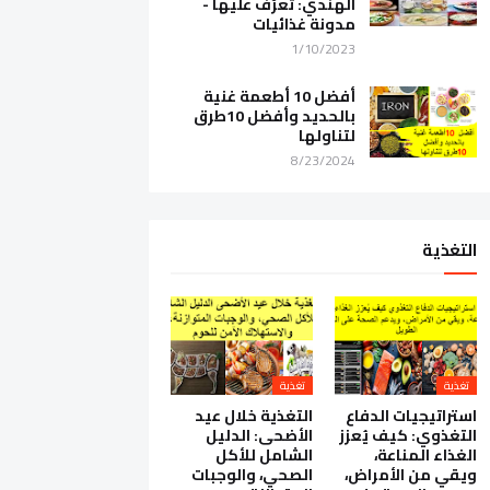
الهندي: تعرّف عليها -
مدونة غذائيات
1/10/2023
أفضل 10 أطعمة غنية
بالحديد وأفضل 10طرق
لتناولها
8/23/2024
التغذية
تغذية
تغذية
استراتيجيات الدفاع
التغذية خلال عيد
التغذوي: كيف يُعزز
الأضحى: الدليل
الغذاء المناعة،
الشامل للأكل
ويقي من الأمراض،
الصحي، والوجبات