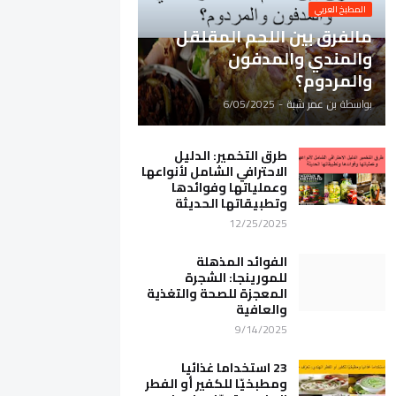
المطبخ العربي
مالفرق بين اللحم المقلقل
والمندي والمدفون
والمردوم؟
بواسطة
بن عمر شبة
-
6/05/2025
طرق التخمير: الدليل
الاحترافي الشامل لأنواعها
وعملياتها وفوائدها
وتطبيقاتها الحديثة
12/25/2025
الفوائد المذهلة
للمورينجا: الشجرة
المعجزة للصحة والتغذية
والعافية
9/14/2025
23 استخداما غذائيا
ومطبخيّا للكفير أو الفطر