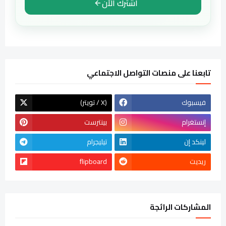
اشترك الآن
تابعنا على منصات التواصل الاجتماعي
فيسبوك
(تويتر / X)
إنستغرام
بينترست
لينكد إن
تيليجرام
ريديت
flipboard
المشاركات الرائجة