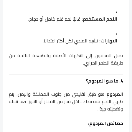
اللحم المستخدم:
غالبًا لحم غنم كامل أو دجاج.
البهارات:
تشبه المندي لكن أكثر اعتدالاً.
يميل المدفون إلى النكهات الأصلية والطبيعية الناتجة من
طريقة الطمر الحراري.
4. ما هو المردوم؟
المردوم
هو طبق تقليدي من جنوب المملكة واليمن، يتم
طهي اللحم فيه ببطء داخل قدر من الفخار أو التنور، بعد تتبيله
وتغطيته جيدًا.
خصائص المردوم: