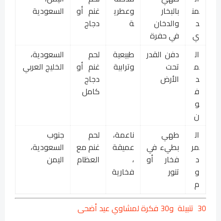
من
بالبخار
وعطري
غنم أو
السعودية
د
والدخان
ة
دجاج
ي
في حفرة
ال
دفن القدر
طبيعية
لحم
السعودية،
م
تحت
وترابية
غنم أو
الخليج العربي
د
الأرض
دجاج
ف
كامل
و
ن
ال
طهي
ناعمة،
لحم
جنوب
مر
بطيء في
عميقة
غنم مع
السعودية،
د
فخار أو
،
العظام
اليمن
و
تنور
فخارية
م
30 تتبيلة و30 فكرة لمشاوي عيد أضحى