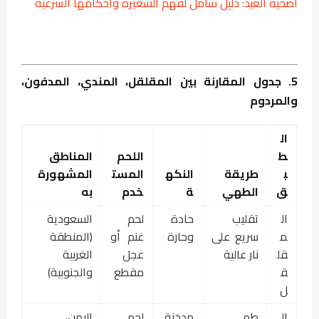
أضحية العيد: دليل شامل لفهم الشعيرة وأحكامها الشرعية
5. جدول المقارنة بين المقلقل، المندي، المدفون،
والمردوم
ال
ط
اللحم
المناطق
ب
طريقة
النكه
المست
المشهورة
ق
الطهي
ة
خدم
به
ال
تقليب
حادة
لحم
السعودية
م
سريع على
وحارة
غنم أو
(المنطقة
قل
نار عالية
عجل
الغربية
ق
مقطع
والجنوبية)
ل
ال
طهي
مدخنة
لحم
اليمن،