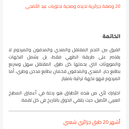
20 وصفة جزائرية لذيذة وصحية لحلويات عيد الأضحى
الخاتمة
الفرق بين اللحم المقلقل والمندي والمدفون والمردوم لا
يقتصر على طريقة الطهي فقط، بل يشمل النكهات
والموروثات التي يحملها كل طبق. المقلقل سهل وسريع
بطابع حار، المندي والمدفون فخمان بطابع مدخن وطري، أما
المردوم فهو نكهة تراثية بامتياز.
اختيارك لأي من هذه الأطباق هو رحلة في أعماق المطبخ
العربي الأصيل، حيث يلتقي الذوق بالتاريخ في كل لقمة.
أشهر 20 طبق جزائري شعبي