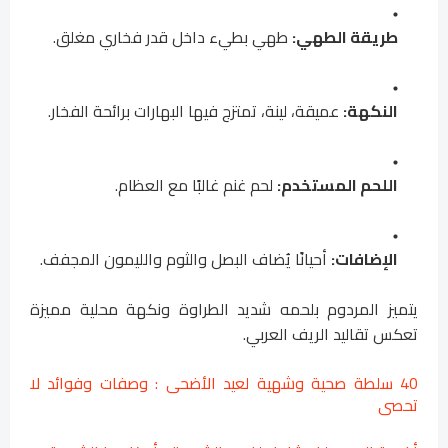
طريقة الطهي:
طهي بطيء داخل قدر فخاري مغلق.
النكهة:
عميقة، لينة، تمتزج فيها البهارات برائحة الفخار.
اللحم المستخدم:
لحم غنم غالبًا مع العظام.
الإضافات:
أحيانًا يُضاف البصل والثوم والليمون المجفف.
يتميز المردوم بلحمه شديد الطراوة ونكهة محلية مميزة
تعكس تقاليد الريف العربي.
40 سلطة صحية وشهية لعيد الأضحى : وصفات وفوائد لا
تحصى