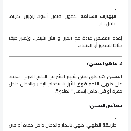
البهارات الشائعة:
كمون، فلفل أسود، زنجبيل، كزبرة،
فلفل حار.
يُقدم المقلقل عادةً مع الخبز أو الأرز الأبيض، ويُعتبر طبقًا
مثاليًا للفطور أو العشاء.
2. ما هو المندي؟
المندي
هو طبق يمني شهير انتشر في الخليج العربي، يعتمد
على
طهي اللحم فوق الأرز
باستخدام البخار والدخان داخل
حفرة أو فرن خاص يُسمى "المندي".
خصائص المندي:
طريقة الطهي:
طهي بالبخار والدخان داخل حفرة أو فرن