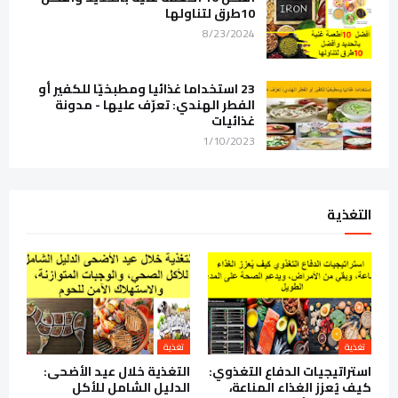
10طرق لتناولها
8/23/2024
23 استخداما غذائيا ومطبخيّا للكفير أو
الفطر الهندي: تعرّف عليها - مدونة
غذائيات
1/10/2023
التغذية
تغذية
تغذية
استراتيجيات الدفاع التغذوي:
التغذية خلال عيد الأضحى:
كيف يُعزز الغذاء المناعة،
الدليل الشامل للأكل