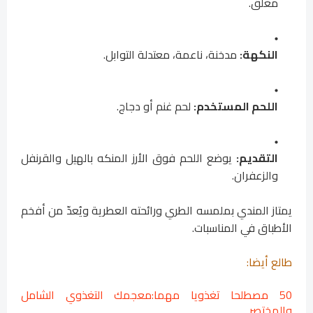
مغلق.
النكهة:
مدخنة، ناعمة، معتدلة التوابل.
اللحم المستخدم:
لحم غنم أو دجاج.
التقديم:
يوضع اللحم فوق الأرز المنكه بالهيل والقرنفل
والزعفران.
يمتاز المندي بملمسه الطري ورائحته العطرية ويُعدّ من أفخم
الأطباق في المناسبات.
طالع أيضا:
50 مصطلحا تغذويا مهما:معجمك التغذوي الشامل
والمختصر