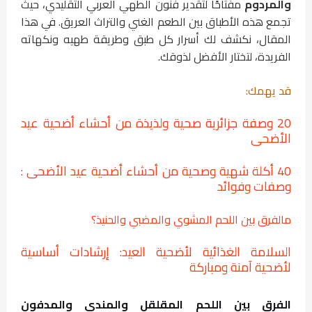
والمردوم
مفتاحًا لتقدير فنون الطهي العربي التقليدي، حيث
تجمع هذه الأطباق بين الطعم الغني والتراث العريق. في هذا
المقال، نكشف لك أسرار كل طبق وطريقة طهيه ونكهاته
الفريدة، لتختار الأفضل لذوقك.
قد يهمك:
20 وصفة جزائرية صحية ولذيذة من أحشاء أضحية عيد
الأضحى
40 أكلة شهية وصحية من أحشاء أضحية عيد الأضحى :
وصفات وفوائد
مالفرق بين اللحم المشوي والمضبي والحنيذ؟
السلامة الغذائية لأضحية العيد: إرشادات أساسية
لأضحية آمنة ومباركة
الفرق بين اللحم المقلقل والمندي والمدفون