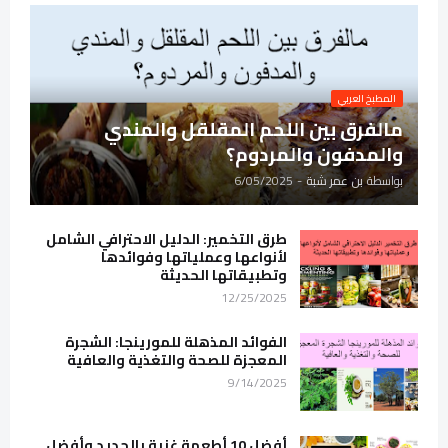
المطبخ العربي
مالفرق بين اللحم المقلقل والمندي
والمدفون والمردوم؟
بواسطة
بن عمر شبة
-
6/05/2025
طرق التخمير: الدليل الاحترافي الشامل
لأنواعها وعملياتها وفوائدها
وتطبيقاتها الحديثة
12/25/2025
الفوائد المذهلة للمورينجا: الشجرة
المعجزة للصحة والتغذية والعافية
9/14/2025
أفضل 10 أطعمة غنية بالحديد وأفضل