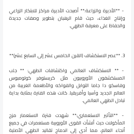
- **الأديرة والزراعة:** أصبحت الأديرة مراكز للابتكار الزراعي
وإنتاج الغذاء، حيث قام الرهبان بتطوير وصفات جديدة
والحفاظ على معرفة الطهي.
3. **عصر الاستكشاف (القرن الخامس عشر إلى السابع عشر)**
- ** الاستكشاف العالمي واكتشافات الطهي: ** جلب
المستكشفون الأوروبيون مثل كريستوفر كولومبوس
وفاسكو دا جاما التوابل والفواكه والأطعمة الغريبة من
العالم الجديد وآسيا وأفريقيا. كانت هذه الفترة بمثابة بداية
تبادل الطهي العالمي.
- **التأثير الاستعماري:** شهدت فترة الاستعمار مزج
المأكولات حيث أنشأت القوى الأوروبية مستعمرات في جميع
أنحاء العالم، مما أدى إلى اندماج تقاليد الطهي الأصلية