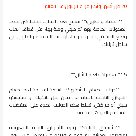
20 من أشهر وأكبر مزارع الزيتون في العالم
- **الحصاد والطهي:** تسمح بعض التجارب للمشاركين بحصد
المكونات الخاصة بهم ثم طهي وجبة بها، مثل قطف العنب
وصنع النبيذ في بوردو بفرنسا، أو صيد الأسماك والطهي في
ساحل تايلاند.
5. **مغامرات طعام الشارع**
- **جولات طعام الشوارع:** استكشاف مشاهد طعام
الشوارع النابضة بالحياة في مدن مثل بانكوك أو مكسيكو
سيتي أو مراكش. تسلط هذه الجولات الضوء على المفضلات
المحلية والجواهر المخفية.
- **الأسواق الليلية:** زيارة الأسواق الليلية المعروفة
بعروضها الغذائية المتنوعة والفريدة من نوعها، مثل سوق