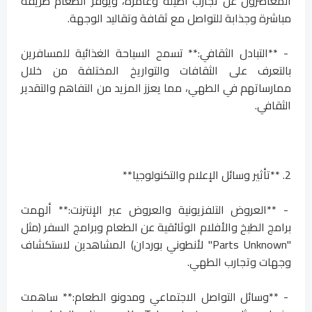
المعاصرون عن تجارب أصيلة وغامرة، ويوفر الطعام طريقة
مباشرة وجذابة للتواصل مع ثقافة وتقاليد الوجهة.
- **التبادل الثقافي:** تسمح السياحة الغذائية للمسافرين
بالتعرف على الثقافات والتواريخ المختلفة من خلال
ممارساتهم في الطهي، مما يعزز المزيد من التفاهم والتقدير
الثقافي.
2. **تأثير وسائل الإعلام والتكنولوجيا**
- **العروض التلفزيونية والعروض عبر الإنترنت:** ألهمت
برامج الطبخ والأفلام الوثائقية عن الطعام وبرامج السفر (مثل
"Parts Unknown" لأنطوني بوردان) المشاهدين لاستكشاف
وجهات وتجارب الطهي.
- **وسائل التواصل الاجتماعي ومدونو الطعام:** ساهمت