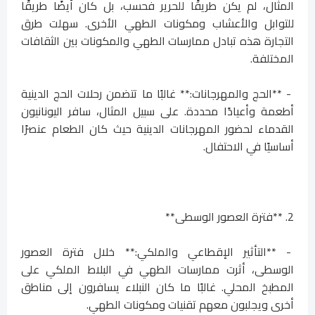
المثال، لم يكن طريقًا للحرير فحسب، بل كان أيضًا طريقًا
للتوابل والأعشاب ومكونات الطهي الأخرى. سهلت طرق
التجارة هذه تبادل ممارسات الطهي والمكونات بين الثقافات
المختلفة.
- **الحج والمهرجانات:** غالبًا ما تتضمن رحلات الحج الدينية
أطعمة وأعيادًا محددة. على سبيل المثال، سافر اليونانيون
القدماء لحضور المهرجانات الدينية حيث كان الطعام عنصرًا
أساسيًا في الاحتفال.
2. **فترة العصور الوسطى**
- **التأثير الإقطاعي والملكي:** خلال فترة العصور
الوسطى، أثرت ممارسات الطهي في البلاط الملكي على
المطبخ المحلي. غالبًا ما كان النبلاء يسافرون إلى مناطق
أخرى ويجلبون معهم تقنيات ومكونات الطهي.