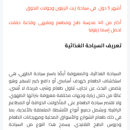
أشهر 5 دول في سياحة زيت الزيتون وجولات التذوق
أكثر من 40 مدرسة طبخ ومطعم ومقهى وقاعة حفلات
تحمل إسما زيتونيا
تعريف السياحة الغذائية
السياحة الغذائية، والمعروفة أيضًا باسم سياحة الطهي، هي
استكشاف الطعام كهدف أساسي أو دافع كبير للسفر. وهو
يتضمن البحث عن تجارب تناول طعام وشرب فريدة لا تُنسى،
غالبًا من خلال زيارة وجهات مختلفة معروفة بتراثها الطهوي.
ولا تقتصر سياحة الطعام على المأكولات الذواقة أو المطاعم
الراقية؛ ويشمل جميع أنواع الأنشطة المتعلقة بالأغذية، بما
في ذلك طعام الشوارع والأسواق المحلية ومهرجانات الطعام
ودروس الطبخ التقليدي. يسمح هذا النوع من السياحة