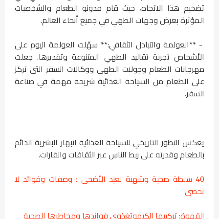
تضخيم هذا الاتجاه، حيث قام مدونو الطعام والشخصيات
المؤثرة بعرض وجهات الطهي في جميع أنحاء العالم.
- **العولمة والتبادل الثقافي:** سهّلت العولمة اليوم على
الأشخاص تجربة تقاليد الطهي المتنوعة وتقديرها. جعلت
مهرجانات الطعام وجولات الطهي ووكالات السفر التي تركز
على الطعام من السياحة الغذائية شريحة مهمة في صناعة
السفر.
يعكس التطور التاريخي للسياحة الغذائية انبهار البشرية الدائم
بالطعام وقدرته على ربط الناس عبر الثقافات والقارات.
40 سلطة صحية وشهية لعيد الأضحى : وصفات وفوائد لا
تحصى
القهوة: تركيبها الكيموتغذوي فوائدها ومخاطرها الصحية