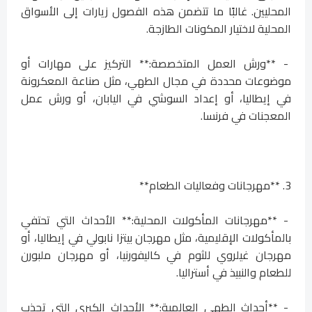
المحليين. غالبًا ما تتضمن هذه الفصول زيارات إلى الأسواق
المحلية لاختيار المكونات الطازجة.
- **ورش العمل المتخصصة:** التركيز على مهارات أو
موضوعات محددة في مجال الطهي، مثل صناعة المعكرونة
في إيطاليا، أو إعداد السوشي في اليابان، أو ورش عمل
المعجنات في فرنسا.
3. **مهرجانات وفعاليات الطعام**
- **مهرجانات المأكولات المحلية:** الأحداث التي تحتفي
بالمأكولات الإقليمية، مثل مهرجان بيتزا نابولي في إيطاليا، أو
مهرجان غيلروي للثوم في كاليفورنيا، أو مهرجان ملبورن
للطعام والنبيذ في أستراليا.
- **أحداث الطهي العالمية:** الأحداث الكبرى التي تجذب