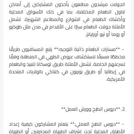
الجولات مرشدون مطلعون يأخذون المشاركين إلى أماكن
تناول الطعام المختلفة، بما في ذلك الأسواق المحلية
وأكشاك الطعام في الشوارع والمطاعم الشهيرة. تشمل
الأمثلة جولات الطعام سيرًا على الأقدام في مدن مثل طوكيو
أو روما أو نيو أورليانز.
- **مسارات الطعام ذاتية التوجيه:** يتبع المسافرون طريقًا
مخططًا مسبقًا لاستكشاف عروض الطهي في المنطقة وفقًا
لسرعتهم الخاصة. تشمل الأمثلة طريق توسكانا للنبيذ والطعام
في إيطاليا أو طريق بوربون في كنتاكي بالولايات المتحدة
الأمريكية.
2. **دروس الطبخ وورش العمل**
- **دروس الطبخ العملي:** يتعلم المشاركون كيفية إعداد
الأطباق المحلية تحت إشراف الطهاة المحترفين أو الطهاة