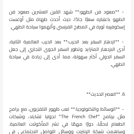
- **صعود فن الطهو:** شهد القرن العشرين صعود فن
الطهو باعتباره سعيًا جادًا، حيث أحدث طهاة مثل أوغست
إسكوفييه ثورة في المطبخ الفرنسي وألهموا سياحة الطهي.
- **ازدهار السفر بعد الحرب:** بعد الحرب العالمية الثانية،
أدى الازدهار المتزايد وتطور السفر الجوي التجاري إلى جعل
السفر الدولي أكثر سهولة، مما أدى إلى زيادة في سياحة
الطهي.
6. **العصر الحديث**
- **الوسائط والتكنولوجيا:** لعب ظهور التلفزيون، مع برامج
مثل برنامج "The French Chef" لجوليا تشايلد، وشبكات
الطعام لاحقًا، دورًا مهمًا في نشر المأكولات العالمية.
وساهمت شبكة الإنترنت ووسائل التواصل الاجتماعي في