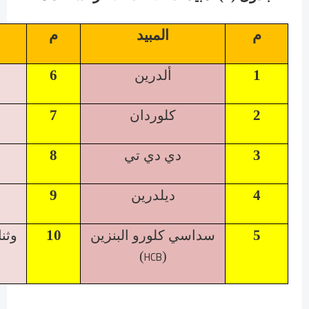
م
المبيد
م
6
1
ألدرين
7
2
كلوردان
8
3
دي دي تي
9
4
ديلدرين
10
5
سداسي كلورو البنزين
وثنا
HCB
)
(