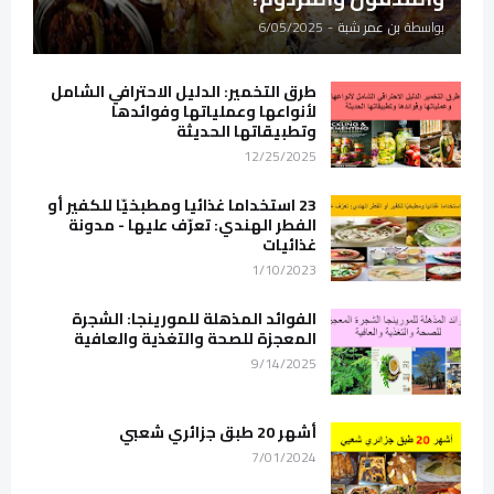
بواسطة
بن عمر شبة
-
6/05/2025
طرق التخمير: الدليل الاحترافي الشامل
لأنواعها وعملياتها وفوائدها
وتطبيقاتها الحديثة
12/25/2025
23 استخداما غذائيا ومطبخيّا للكفير أو
الفطر الهندي: تعرّف عليها - مدونة
غذائيات
1/10/2023
الفوائد المذهلة للمورينجا: الشجرة
المعجزة للصحة والتغذية والعافية
9/14/2025
أشهر 20 طبق جزائري شعبي
7/01/2024