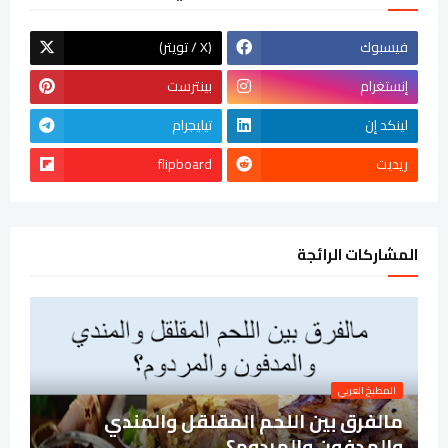
فيسبوك
(تويتر / X)
إنستغرام
بينترست
لينكد إن
تيليجرام
ريديت
flipboard
المشاركات الرائجة
المطبخ العربي
مالفرق بين اللحم المقلقل والمندي
والمدفون والمردوم؟