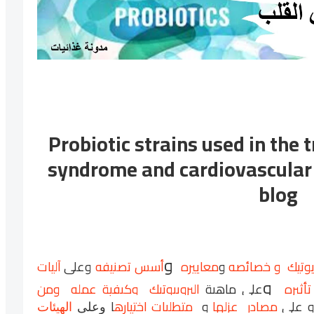
Probiotic strains used in the
syndrome and cardiovascular
blog
و
ايوتيك و خصائصه
و
معاييره
أسس تصنيفه
وعلى
آليات
و
أثيره
على ماهية
البروبيوتيك وكيفية عمله ومن
 على
مصادر عزلها
و
متطلبات اختياره
ا
وعلى
الهيئات