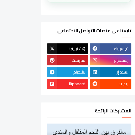
تابعنا على منصات التواصل الاجتماعي
فيسبوك
(تويتر / X)
إنستغرام
بينترست
لينكد إن
تيليجرام
ريديت
flipboard
المشاركات الرائجة