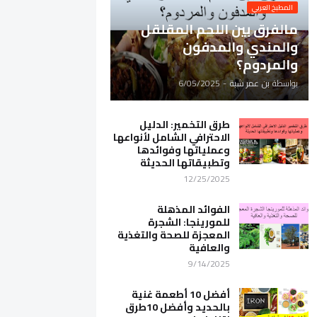
المطبخ العربي
مالفرق بين اللحم المقلقل
والمندي والمدفون
والمردوم؟
بواسطة
بن عمر شبة
-
6/05/2025
طرق التخمير: الدليل
الاحترافي الشامل لأنواعها
وعملياتها وفوائدها
وتطبيقاتها الحديثة
12/25/2025
الفوائد المذهلة
للمورينجا: الشجرة
المعجزة للصحة والتغذية
والعافية
9/14/2025
أفضل 10 أطعمة غنية
بالحديد وأفضل 10طرق