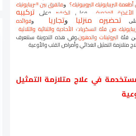
أطعمة البريبايوتيك البروبيوتيك؟
مالفرق بين البريبايوتيك
و
تركيبه
لأغذية المخمرة
وعلى
الكيفير
وعلى
ا
تحضيره منزليا
تجاريا
فوائده
و
لى
و
ريبايوتيك من فئة السكريات الأحادية والثنائية والثلاثية
.
فئة
البروتينات والدهون
وفي هذه التدوينة سنتعرف
ن
ج متلازمة التمثيل الغذائي وأمراض القلب والأوعية
لمستخدمة في علاج متلازمة التمثيل
وعية