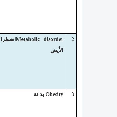
2
Metabolic disorder
اضطرا
الأيض
3
Obesity
بدانة