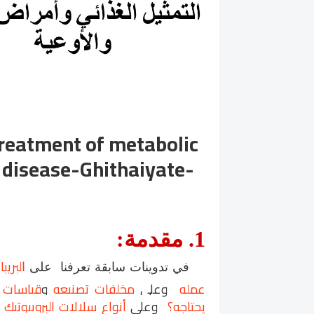
 treatment of metabolic
 disease
-Ghithaiyate-
1
.
مقدمة
:
لبريب
في تدوينات سابقة
تعرفنا
على
ا
عمله
وعلى
مخلفات تصنيعه
و
قياسات ت
يحتاجه؟
وعلى
أنواع سلالات البروبيوتيك
و