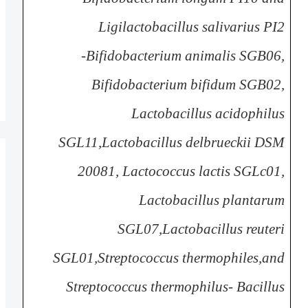
Ligilactobacillus salivarius PI2
-
Bifidobacterium animalis
SGB06,
Bifidobacterium
bifidum SGB02,
Lactobacillus
acidophilus
SGL11,Lactobacillus delbrueckii
DSM
20081, Lactococcus
lactis SGLc01,
Lactobacillus
plantarum
SGL07,Lactobacillus reuteri
SGL01,Streptococcus thermophiles,and
Streptococcus
thermophilus
-
Bacillus