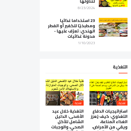
لتناولها
8/23/2024
23 استخداما غذائيا
ومطبخيّا للكفير أو الفطر
الهندي: تعرّف عليها -
مدونة غذائيات
1/10/2023
التغذية
تغذية
تغذية
استراتيجيات الدفاع
التغذية خلال عيد
التغذوي: كيف يُعزز
الأضحى: الدليل
الغذاء المناعة،
الشامل للأكل
ويقي من الأمراض،
الصحي، والوجبات