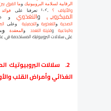
الفرق بين 
الرقابية لسلامة البروبيوتيك
و
ما
.
والألياف ؟
كما تعرفنا على
فوائد 
الميكروبي
و
التغذوي
و
ع
الصحية
التغذوية
التجميلية
الب
و
و
وعلى
والرباعية
و
قليلة التعدد
و
و
المعقدة
م
على
سلالات البروبيوتيك المستخدمة في علا
2.
سلالات البروبيوتيك ا
الغذائي وأمراض القلب والأ