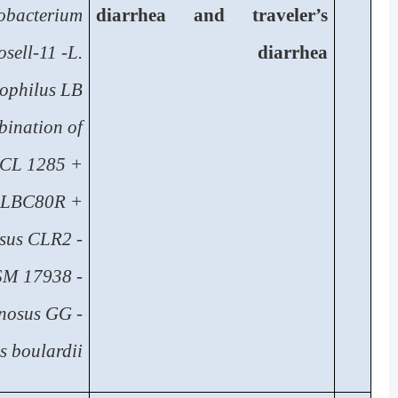
dobacterium
diarrhea and traveler’s
sell-11 -L.
diarrhea
ophilus LB
ination of
s CL 1285 +
i LBC80R +
osus CLR2
-
 DSM 17938
-
mnosus GG
-
 boulardii