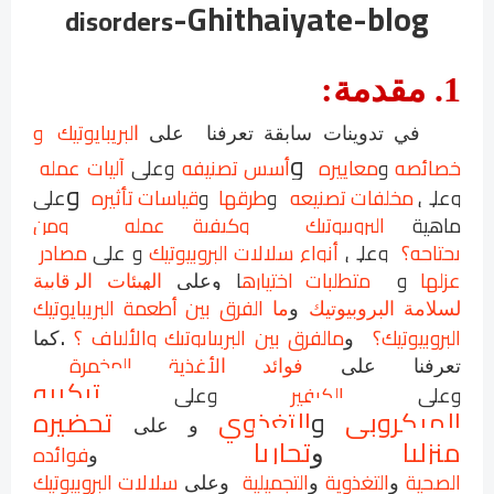
-Ghithaiyate-blog
disorders
1
.
مقدمة
:
لبريبايوتيك و
في تدوينات سابقة
تعرفنا
على
ا
و
خصائصه
و
معاييره
أسس تصنيفه
وعلى
آليات عمله
و
وعلى
مخلفات تصنيعه
و
طرقها
و
قياسات تأثيره
على
ماهية
البروبيوتيك وكيفية عمله ومن
يحتاجه؟
وعلى
أنواع سلالات البروبيوتيك
و على
مصادر
عزلها
و
متطلبات اختياره
ا
وعلى
الهيئات الرقابية
الفرق بين أطعمة البريبايوتيك
لسلامة البروبيوتيك
و
ما
.
البروبيوتيك؟
مالفرق بين البريبايوتيك والألياف ؟
و
كما
لأغذية المخمرة
تعرفنا على
فوائد ا
تركيبه
وعلى
الكيفير
وعلى
الميكروبي
و
التغذوي
تحضيره
و
على
منزليا
تجاريا
فوائده
و
و
الصحية
التغذوية
التجميلية
سلالات البروبيوتيك
و
و
وعلى