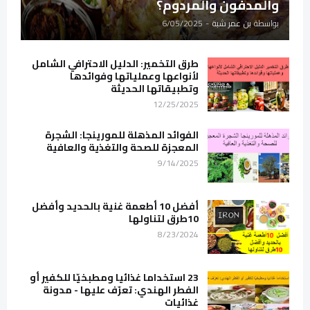
والمدفون والمردوم؟
بواسطة
بن عمر شبة
-
6/05/2025
طرق التخمير: الدليل الاحترافي الشامل
لأنواعها وعملياتها وفوائدها
وتطبيقاتها الحديثة
12/25/2025
الفوائد المذهلة للمورينجا: الشجرة
المعجزة للصحة والتغذية والعافية
9/14/2025
أفضل 10 أطعمة غنية بالحديد وأفضل
10طرق لتناولها
8/23/2024
23 استخداما غذائيا ومطبخيّا للكفير أو
الفطر الهندي: تعرّف عليها - مدونة
غذائيات