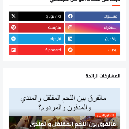
فيسبوك
(تويتر / X)
إنستغرام
بينترست
لينكد إن
تيليجرام
ريديت
flipboard
المشاركات الرائجة
المطبخ العربي
مالفرق بين اللحم المقلقل والمندي