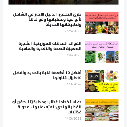
طرق التخمير: الدليل الاحترافي الشامل
لأنواعها وعملياتها وفوائدها
وتطبيقاتها الحديثة
12/25/2025
الفوائد المذهلة للمورينجا: الشجرة
المعجزة للصحة والتغذية والعافية
9/14/2025
أفضل 10 أطعمة غنية بالحديد وأفضل
10طرق لتناولها
8/23/2024
23 استخداما غذائيا ومطبخيّا للكفير أو
الفطر الهندي: تعرّف عليها - مدونة
غذائيات
1/10/2023