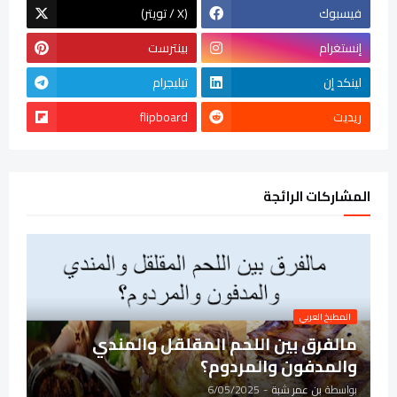
فيسبوك
(تويتر / X)
إنستغرام
بينترست
لينكد إن
تيليجرام
ريديت
flipboard
المشاركات الرائجة
المطبخ العربي
مالفرق بين اللحم المقلقل والمندي
والمدفون والمردوم؟
بواسطة
بن عمر شبة
-
6/05/2025