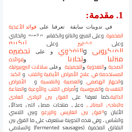
1
.
مقدمة
:
لأغذية
في تدوينات سابقة
تعرفنا على
فوائد ا
المخمرة
وعلى الميزو والناتو والكفاس و البريم والخالبي
تركيبه
وعلى
الكيفير
وعلى
الميكروبي
و
التغذوي
تحضيره
و
على
منزليا
تجاريا
فوائده
و
و
الصحية
التغذوية
التجميلية
سلالات البروبيوتيك
و
و
وعلى
المستخدمة في علاج الأمراض الأيضية والقلب
و
الكبد
و
الجهاز الهضمي
و
العصبية والنفسية
و
الأمراض
التنفسية
و
الفيروسية
و
أمراض القلب والأوعية
و
المناعة
.
الذاتية
كما تعرفنا على
الفرق بين الزبادي العادي
والزبادي اليوناني
وعلى منتجات مصل اللبن وبدائل
الألبان
و
الفرق بين الغاريس والإرغو
وبين اللاسي
.
والشاس
وفي هذه التدوينة سنتعرف على
ما الفرق بين
النقانق المخمرة (fermented sausages) والسلامي